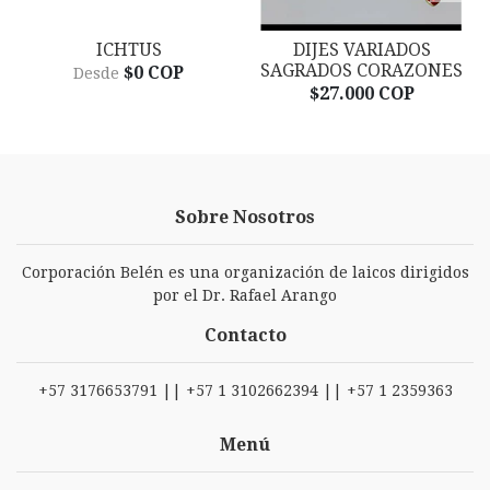
A
ICHTUS
DIJES VARIADOS
SAGRADOS CORAZONES
$0 COP
Desde
$27.000 COP
Sobre Nosotros
Corporación Belén es una organización de laicos dirigidos
por el Dr. Rafael Arango
Contacto
+57 3176653791 || +57 1 3102662394 || +57 1 2359363
Menú